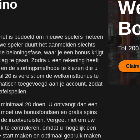
W
ino
B
het is bedoeld om nieuwe spelers meteen
uwe speler duurt het aanmelden slechts
Tot 200 
e beloningsfase, waar je een bonus krijgt
lag te gaan. Zodra u een rekening heeft
Claim
 en de stortingsmethode te kiezen die u
aal 20 is vereist om de welkomstbonus te
omatisch toegevoegd aan je account, zodat
afelspellen.
an minimaal 20 doen. U ontvangt dan een
 moet uw bonusfondsen en gratis spins
de inzetvereisten. Vergeet niet om uw
jk te controleren, omdat u mogelijk een
re start maken en optimaal gebruik maken