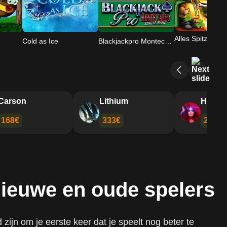
Alles Spitze
Cold as Ice
Blackjackpro Montecarlo Singlehand
Carson
Lithium
Hazza
168€
333€
216€
nieuwe en oude spelers
ijn om je eerste keer dat je speelt nog beter te