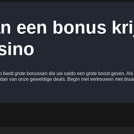
an een bonus kri
sino
 biedt grote bonussen die uw saldo een grote boost geven. Als
r dan van onze geweldige deals. Begin met vertrouwen met draai