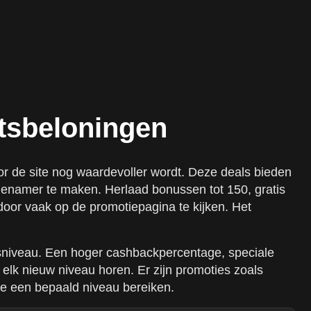
itsbeloningen
r de site nog waardevoller wordt. Deze deals bieden
ngenamer te maken. Herlaad bonussen tot 150, gratis
 door vaak op de promotiepagina te kijken. Het
itsniveau. Een hoger cashbackpercentage, speciale
 elk nieuw niveau horen. Er zijn promoties zoals
ie een bepaald niveau bereiken.