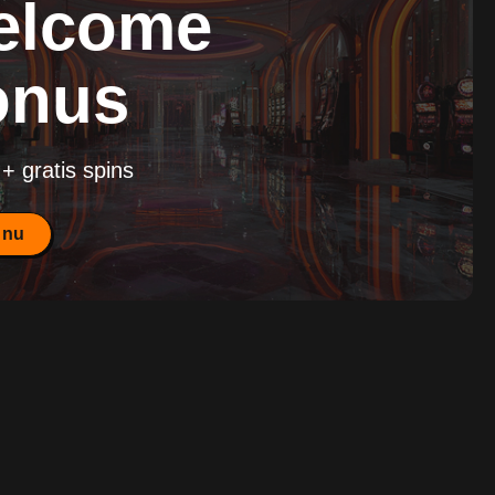
elcome
onus
+ gratis spins
 nu