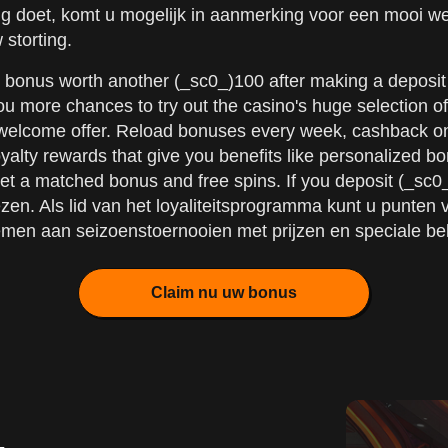
g doet, komt u mogelijk in aanmerking voor een mooi we
storting.
 bonus worth another (_sc0_)100 after making a deposit
you more chances to try out the casino's huge selection 
he welcome offer. Reload bonuses every week, cashback o
oyalty rewards that give you benefits like personalized b
get a matched bonus and free spins. If you deposit (_sc0_
ezen. Als lid van het loyaliteitsprogramma kunt u punt
emen aan seizoenstoernooien met prijzen en speciale be
Claim nu uw bonus