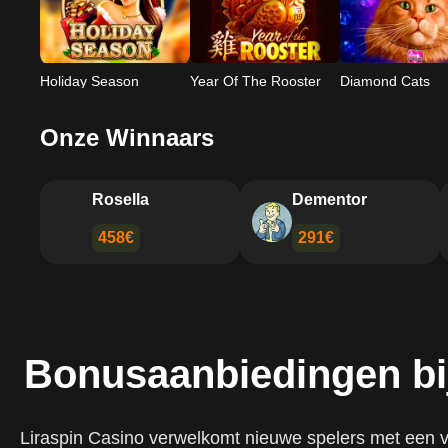
Liraspin Casino biedt speciale bonussen aan mobiele g
Belangrijkste app-vriendelijke functies
Bonussen bij Liraspin Casino
Holiday Season
Year Of The Rooster
Diamond Cats
Welcome Bonus
Onze Winnaars
Geen stortingsbonus
Loyalty Rewards
Rosella
Dementor
458€
291€
Bonusaanbiedingen bij
Liraspin Casino verwelkomt nieuwe spelers met een ver