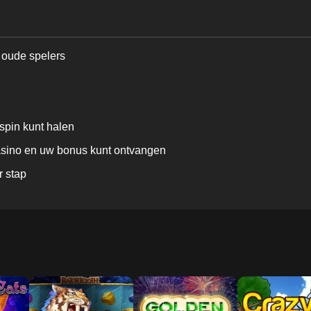
 oude spelers
spin kunt halen
Casino en uw bonus kunt ontvangen
r stap