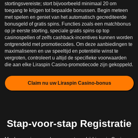
stortingsvereiste; stort bijvoorbeeld minimaal 20 om
toegang te krijgen tot bepaalde bonussen. Begin meteen
met spelen en geniet van het automatisch gecrediteerde
bonusgeld of gratis spins. Functies zoals een matchbonus
op je eerste storting, speciale gratis spins op top
casinospellen of zelfs cashback-incentives kunnen worden
ontgrendeld met promotiecodes. Om deze aanbiedingen te
maximaliseren en uw speeltijd en potentiële winst te
vergroten, controleert u altijd de specifieke voorwaarden
die aan elke Liraspin Casino-promotiecode zijn gekoppeld.
Claim nu uw Liraspin Casino-bonus
Stap-voor-stap Registratie