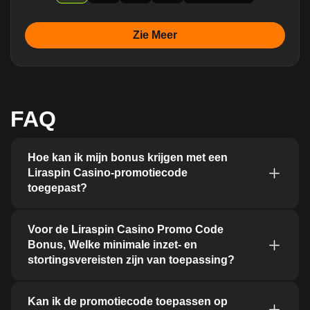
Zie Meer
FAQ
Hoe kan ik mijn bonus krijgen met een
Liraspin Casino-promotiecode
toegepast?
Voor de Liraspin Casino Promo Code
Bonus, Welke minimale inzet- en
stortingsvereisten zijn van toepassing?
Kan ik de promotiecode toepassen op