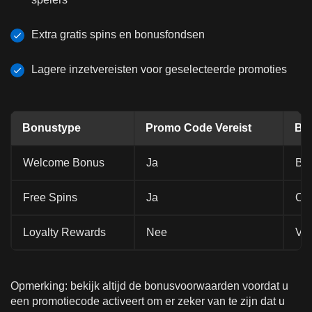
Extra gratis spins en bonusfondsen
Lagere inzetvereisten voor geselecteerde promoties
Bonustype
Promo Code Vereist
Bes
Welcome Bonus
Ja
Boo
Free Spins
Ja
Ont
Loyalty Rewards
Nee
Ver
Opmerking: bekijk altijd de bonusvoorwaarden voordat u
een promotiecode activeert om er zeker van te zijn dat u