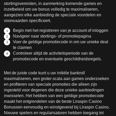
stortingsvereisten, in aanmerking komende games en
inzetbeleid om uw bonus volledig te maximaliseren,
aangezien elke aanbieding de speciale voordelen en
voorwaarden specificeert.
Begin met het registreren van je account of inloggen
Navigeer naar stortings- of promotiepagina
Voer de geldige promotiecode in om uw unieke deal
te claimen
Controleer altijd de activiteitsperiode van de
promotiecode en eventuele geschiktheidsregels.
Met de juiste code kunt u uw initiële bankroll
maximaliseren, een groter scala aan games onderzoeken
en profiteren van speciale promoties die alleen zijn
ingesteld voor degenen die deze unieke aanbiedingen
inwisselen. Het hebben van een geldige promotiecode
maakt het ontgrendelen van de beste Liraspin Casino
Bonussen eenvoudig en winstgevend bij Liraspin Casino.
Nieuwe spelers en regularisatoren hebben toegang tot