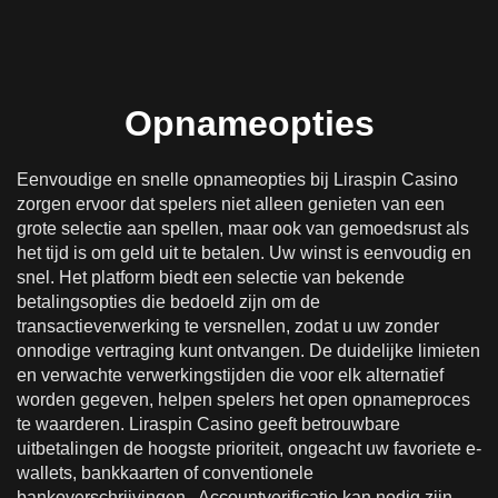
Opnameopties
Eenvoudige en snelle opnameopties bij Liraspin Casino
zorgen ervoor dat spelers niet alleen genieten van een
grote selectie aan spellen, maar ook van gemoedsrust als
het tijd is om geld uit te betalen. Uw winst is eenvoudig en
snel. Het platform biedt een selectie van bekende
betalingsopties die bedoeld zijn om de
transactieverwerking te versnellen, zodat u uw zonder
onnodige vertraging kunt ontvangen. De duidelijke limieten
en verwachte verwerkingstijden die voor elk alternatief
worden gegeven, helpen spelers het open opnameproces
te waarderen. Liraspin Casino geeft betrouwbare
uitbetalingen de hoogste prioriteit, ongeacht uw favoriete e-
wallets, bankkaarten of conventionele
bankoverschrijvingen . Accountverificatie kan nodig zijn