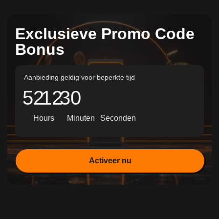
Exclusieve Promo Code
Bonus
Aanbieding geldig voor beperkte tijd
52
12
28
Hours
Minuten
Seconden
Activeer nu